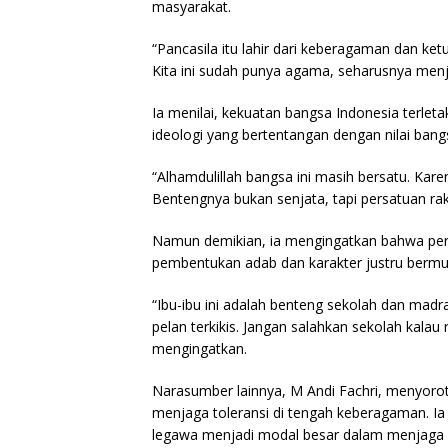
masyarakat.
“Pancasila itu lahir dari keberagaman dan ke
Kita ini sudah punya agama, seharusnya menj
Ia menilai, kekuatan bangsa Indonesia terlet
ideologi yang bertentangan dengan nilai ban
“Alhamdulillah bangsa ini masih bersatu. Kare
Bentengnya bukan senjata, tapi persatuan rak
Namun demikian, ia mengingatkan bahwa persa
pembentukan adab dan karakter justru bermul
“Ibu-ibu ini adalah benteng sekolah dan madra
pelan terkikis. Jangan salahkan sekolah kala
mengingatkan.
Narasumber lainnya, M Andi Fachri, menyorot
menjaga toleransi di tengah keberagaman. Ia
legawa menjadi modal besar dalam menjaga 