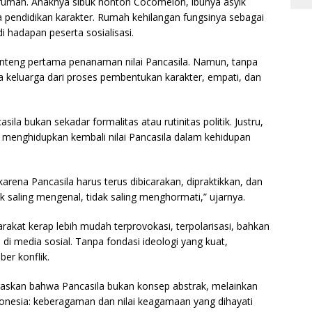
i rumah. Anaknya sibuk nonton Cocomelon, ibunya asyik
da pendidikan karakter. Rumah kehilangan fungsinya sebagai
i hadapan peserta sosialisasi.
nteng pertama penanaman nilai Pancasila. Namun, tanpa
a keluarga dari proses pembentukan karakter, empati, dan
ila bukan sekadar formalitas atau rutinitas politik. Justru,
k menghidupkan kembali nilai Pancasila dalam kehidupan
karena Pancasila harus terus dibicarakan, dipraktikkan, dan
dak saling mengenal, tidak saling menghormati,” ujarnya.
arakat kerap lebih mudah terprovokasi, terpolarisasi, bahkan
i media sosial. Tanpa fondasi ideologi yang kuat,
er konflik.
askan bahwa Pancasila bukan konsep abstrak, melainkan
donesia: keberagaman dan nilai keagamaan yang dihayati