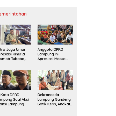
emerintahan
tra Jaya Umar
Anggota DPRD
resiasi Kinerja
Lampung Ini
esmob Tubaba,
Apresiasi Massa
orong Pemberian
Lampung Melawan
ward Institusional
i Kata DPRD
Dekranasda
mpung Soal Aksi
Lampung Gandeng
iansi Lampung
Batik Keris, Angkat
Motif Siger dan
Kapal Lampung ke