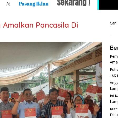
 Amalkan Pancasila Di
Cari
Be
Pemp
Aman
Putr
Tuba
Angg
Lam
Ini 
Lam
Rute
Dibu