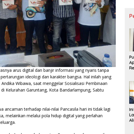
P
Pu
Ap
R
asnya arus digital dan banjir informasi yang nyaris tanpa
D
pertarungan ideologi dan karakter bangsa. Hal inilah yang
Re
Andika Wibawa, saat menggelar Sosialisasi Pembinaan
 di Kelurahan Garuntang, Kota Bandarlampung, Sabtu
caman terhadap nilai-nilai Pancasila hari ini tidak lagi
In
La
ka, melainkan melalui pola hidup digital yang perlahan
Al
eluarga.