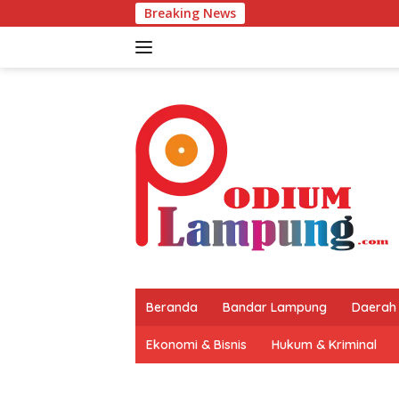
Langsung
Breaking News
ke
konten
Beranda
Bandar Lampung
Daerah
Ekonomi & Bisnis
Hukum & Kriminal