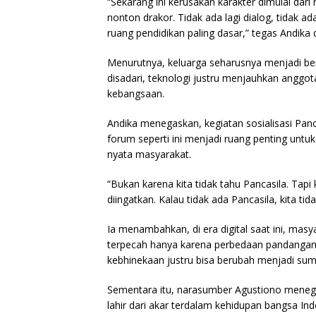
“Sekarang ini kerusakan karakter dimulai dar
nonton drakor. Tidak ada lagi dialog, tidak a
ruang pendidikan paling dasar,” tegas Andika d
Menurutnya, keluarga seharusnya menjadi be
disadari, teknologi justru menjauhkan anggot
kebangsaan.
Andika menegaskan, kegiatan sosialisasi Pancas
forum seperti ini menjadi ruang penting untu
nyata masyarakat.
“Bukan karena kita tidak tahu Pancasila. Tapi 
diingatkan. Kalau tidak ada Pancasila, kita ti
Ia menambahkan, di era digital saat ini, masy
terpecah hanya karena perbedaan pandangan d
kebhinekaan justru bisa berubah menjadi sumb
Sementara itu, narasumber Agustiono meneg
lahir dari akar terdalam kehidupan bangsa In