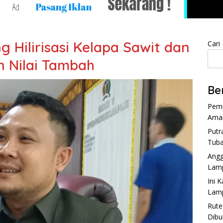
Hilirisasi Kelapa Sawit dan
Cari
n Nilai Tambah
Be
Pemp
Aman
Putr
Tuba
Angg
Lam
Ini 
Lam
Rute
Dibu