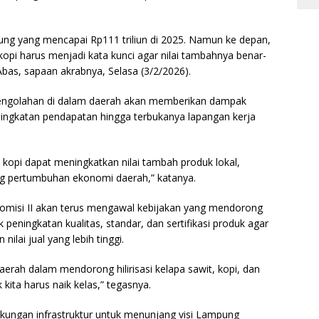
g yang mencapai Rp111 triliun di 2025. Namun ke depan,
 kopi harus menjadi kata kunci agar nilai tambahnya benar-
bas, sapaan akrabnya, Selasa (3/2/2026).
i pengolahan di dalam daerah akan memberikan dampak
eningkatan pendapatan hingga terbukanya lapangan kerja
n kopi dapat meningkatkan nilai tambah produk lokal,
ng pertumbuhan ekonomi daerah,” katanya.
misi II akan terus mengawal kebijakan yang mendorong
eningkatan kualitas, standar, dan sertifikasi produk agar
ilai jual yang lebih tinggi.
rah dalam mendorong hilirisasi kelapa sawit, kopi, dan
ita harus naik kelas,” tegasnya.
ukungan infrastruktur untuk menunjang visi Lampung