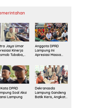
emerintahan
tra Jaya Umar
Anggota DPRD
resiasi Kinerja
Lampung Ini
esmob Tubaba,
Apresiasi Massa
orong Pemberian
Lampung Melawan
ward Institusional
i Kata DPRD
Dekranasda
mpung Soal Aksi
Lampung Gandeng
iansi Lampung
Batik Keris, Angkat
Motif Siger dan
Kapal Lampung ke