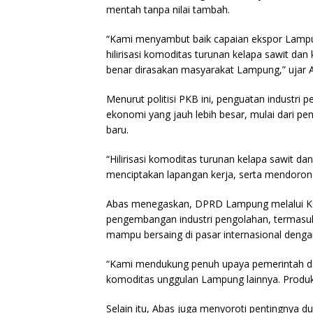
mentah tanpa nilai tambah.
“Kami menyambut baik capaian ekspor Lampun
hilirisasi komoditas turunan kelapa sawit dan
benar dirasakan masyarakat Lampung,” ujar A
Menurut politisi PKB ini, penguatan industr
ekonomi yang jauh lebih besar, mulai dari p
baru.
“Hilirisasi komoditas turunan kelapa sawit da
menciptakan lapangan kerja, serta mendoro
Abas menegaskan, DPRD Lampung melalui Ko
pengembangan industri pengolahan, termasuk p
mampu bersaing di pasar internasional dengan n
“Kami mendukung penuh upaya pemerintah dae
komoditas unggulan Lampung lainnya. Produk k
Selain itu, Abas juga menyoroti pentingnya d