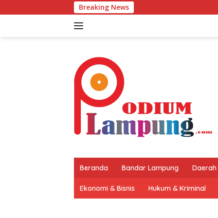
Langsung
Breaking News
ke
konten
Beranda
Bandar Lampung
Daerah
Ekonomi & Bisnis
Hukum & Kriminal