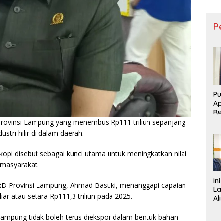
P
Pu
Ap
R
D
r Provinsi Lampung yang menembus Rp111 triliun sepanjang
Re
ustri hilir di dalam daerah.
 kopi disebut sebagai kunci utama untuk meningkatkan nilai
 masyarakat.
In
PRD Provinsi Lampung, Ahmad Basuki, menanggapi capaian
La
r atau setara Rp111,3 triliun pada 2025.
Al
mpung tidak boleh terus diekspor dalam bentuk bahan