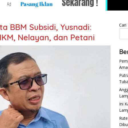
a BBM Subsidi, Yusnadi:
Cari
KM, Nelayan, dan Petani
Be
Pemp
Aman
Putr
Tuba
Angg
Lam
Ini 
Lam
Rute
Dibu