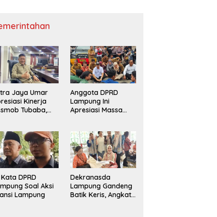
emerintahan
tra Jaya Umar
Anggota DPRD
resiasi Kinerja
Lampung Ini
esmob Tubaba,
Apresiasi Massa
orong Pemberian
Lampung Melawan
ward Institusional
i Kata DPRD
Dekranasda
mpung Soal Aksi
Lampung Gandeng
iansi Lampung
Batik Keris, Angkat
Motif Siger dan
Kapal Lampung ke