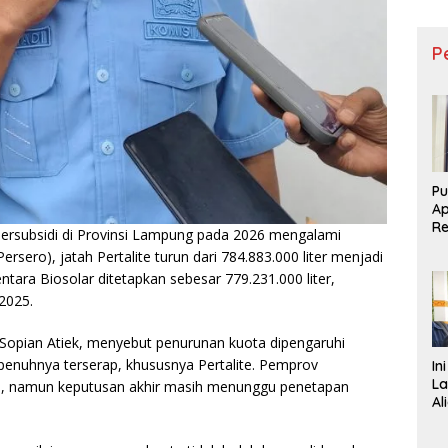
P
Pu
Ap
R
rsubsidi di Provinsi Lampung pada 2026 mengalami
D
sero), jatah Pertalite turun dari 784.883.000 liter menjadi
Re
entara Biosolar ditetapkan sebesar 779.231.000 liter,
 2025.
opian Atiek, menyebut penurunan kuota dipengaruhi
penuhnya terserap, khususnya Pertalite. Pemprov
In
La
n, namun keputusan akhir masih menunggu penetapan
Al