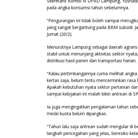
Sekretaris Komisi IV DPRD Lampung, Yusnadi,
pada angka konsumsi tahun sebelumnya.
“Pengurangan ini tidak boleh sampai merugik
yang sangat bergantung pada BBM subsidi. Ja
Jumat (20/2).
Menurutnya Lampung sebagai daerah agraris
stabil untuk menunjang aktivitas sektor nyata
distribusi hasil panen dan transportasi harian.
“Kalau pertimbangannya cuma melihat angka p
kertas saja, belum tentu mencerminkan rasa ke
Apakah kebutuhan nyata sektor pertanian dan
sampai kebijakan ini malah bikin antrean di S
Ia juga mengingatkan pengalaman tahun sebe
meski kuota belum dipangkas.
“Tahun lalu saja antrean sudah mengular di b
langkah pencegahan yang jelas, beresiko ke