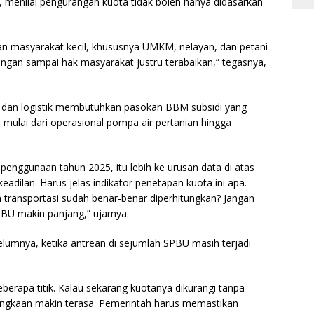
 menilai pengurangan kuota tidak boleh hanya didasarkan
an masyarakat kecil, khususnya UMKM, nelayan, dan petani
ngan sampai hak masyarakat justru terabaikan,” tegasnya,
 dan logistik membutuhkan pasokan BBM subsidi yang
, mulai dari operasional pompa air pertanian hingga
enggunaan tahun 2025, itu lebih ke urusan data di atas
adilan. Harus jelas indikator penetapan kuota ini apa.
 transportasi sudah benar-benar diperhitungkan? Jangan
PBU makin panjang,” ujarnya.
lumnya, ketika antrean di sejumlah SPBU masih terjadi
eberapa titik. Kalau sekarang kuotanya dikurangi tanpa
langkaan makin terasa. Pemerintah harus memastikan