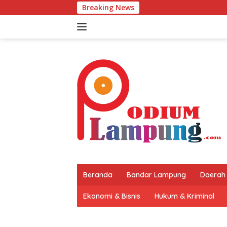
Langsung
Breaking News
ke
konten
Beranda
Bandar Lampung
Daerah
Ekonomi & Bisnis
Hukum & Kriminal