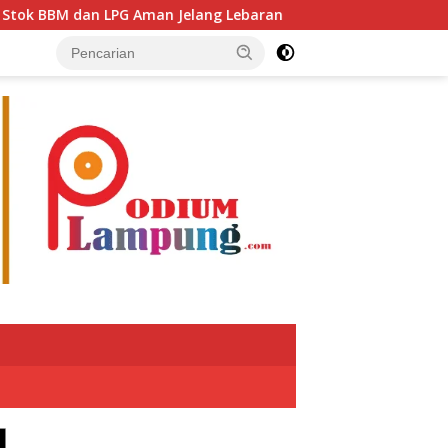
M dan LPG Aman Jelang Lebaran
Putra Jaya Umar Apres