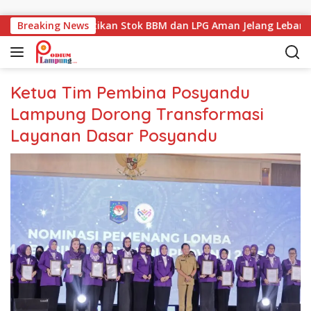
Langsung ke konten
ov Lampung Pastikan Stok BBM dan LPG Aman Jelang Lebaran
Breaking News
Ketua Tim Pembina Posyandu
Lampung Dorong Transformasi
Layanan Dasar Posyandu