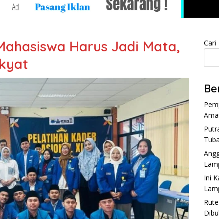
 Mahasiswa Harus Jadi Mata,
Cari
akyat
Be
Pemp
Aman
Putr
Tuba
Angg
Lam
Ini 
Lam
Rute
Dibu