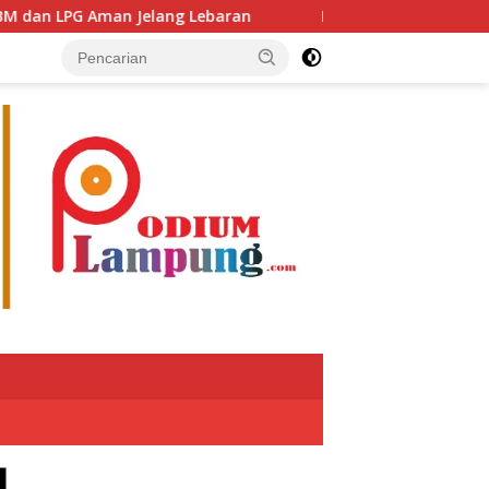
PG Aman Jelang Lebaran
Putra Jaya Umar Apresiasi Ki