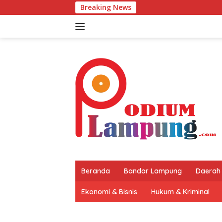
Langsung
Breaking News
ke
konten
Beranda
Bandar Lampung
Daerah
Ekonomi & Bisnis
Hukum & Kriminal