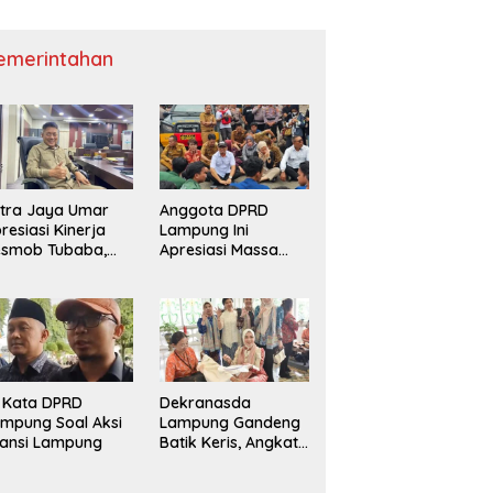
emerintahan
tra Jaya Umar
Anggota DPRD
resiasi Kinerja
Lampung Ini
esmob Tubaba,
Apresiasi Massa
orong Pemberian
Lampung Melawan
ward Institusional
i Kata DPRD
Dekranasda
mpung Soal Aksi
Lampung Gandeng
iansi Lampung
Batik Keris, Angkat
Motif Siger dan
Kapal Lampung ke