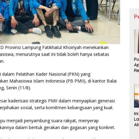
P
 Provinsi Lampung Fatikhatul Khoiriyah menekankan
asiswa, menurutnya saat ini tidak boleh hanya sebatas
Pu
n.
Ap
R
i dalam Pelatihan Kader Nasional (PKN) yang
D
kan Mahasiswa Islam Indonesia (PB PMII), di kantor Balai
Re
, Senin (11/8).
sar kaderisasi strategis PMII dalam menyiapkan generasi
berpihakan sosial, serta komitmen kebangsaan yang kuat.
In
La
mpu menjadi penyambung suara rakyat, menyerap
Al
ikannya dalam bentuk gerakan dan gagasan yang konkret.