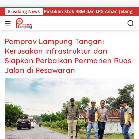
Langsung ke konten
emprov Lampung Pastikan Stok BBM dan LPG Aman Jelang Leba
Breaking News
Pemprov Lampung Tangani
Kerusakan Infrastruktur dan
Siapkan Perbaikan Permanen Ruas
Jalan di Pesawaran