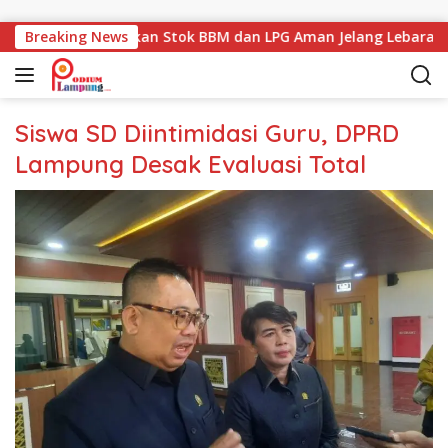
Langsung ke konten
 Lampung Pastikan Stok BBM dan LPG Aman Jelang Lebaran
Breaking News
Siswa SD Diintimidasi Guru, DPRD
Lampung Desak Evaluasi Total