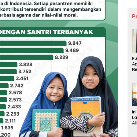
P
Pu
Ap
R
D
Re
In
La
Al