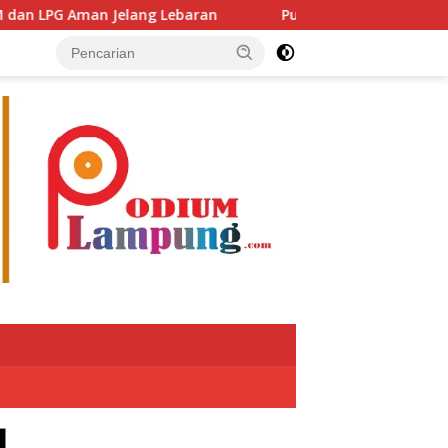
PG Aman Jelang Lebaran
Putra Jaya Umar Apresiasi Ki