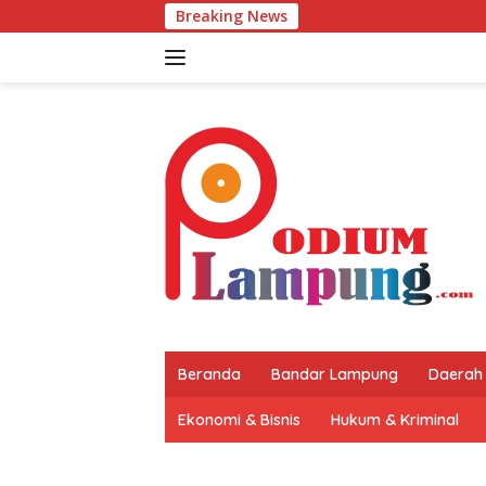
Langsung
Breaking News
ke
konten
Beranda
Bandar Lampung
Daerah
Ekonomi & Bisnis
Hukum & Kriminal