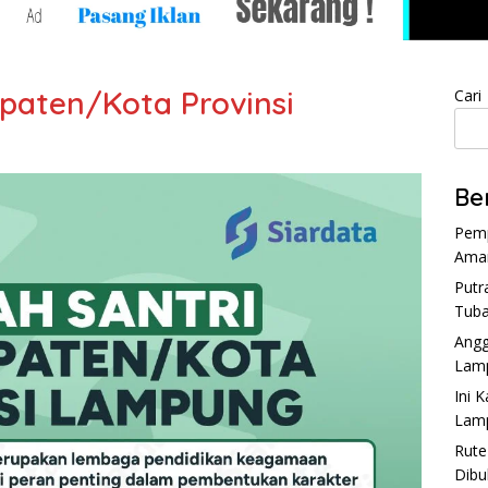
upaten/Kota Provinsi
Cari
Be
Pemp
Aman
Putr
Tuba
Angg
Lam
Ini 
Lam
Rute
Dibu