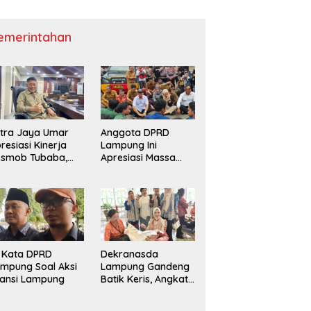
emerintahan
tra Jaya Umar
Anggota DPRD
resiasi Kinerja
Lampung Ini
esmob Tubaba,
Apresiasi Massa
orong Pemberian
Lampung Melawan
ward Institusional
i Kata DPRD
Dekranasda
mpung Soal Aksi
Lampung Gandeng
iansi Lampung
Batik Keris, Angkat
Motif Siger dan
Kapal Lampung ke