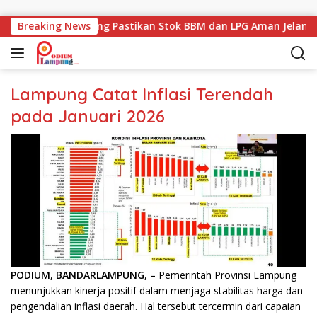
Langsung ke konten
Pemprov Lampung Pastikan Stok BBM dan LPG Aman Jelang L
Breaking News
Lampung Catat Inflasi Terendah
pada Januari 2026
PODIUM, BANDARLAMPUNG, –
Pemerintah Provinsi Lampung
menunjukkan kinerja positif dalam menjaga stabilitas harga dan
pengendalian inflasi daerah. Hal tersebut tercermin dari capaian