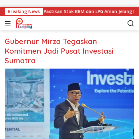
Langsung ke konten
emprov Lampung Pastikan Stok BBM dan LPG Aman Jelang Leba
Breaking News
Gubernur Mirza Tegaskan
Komitmen Jadi Pusat Investasi
Sumatra